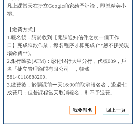
凡上課當天在捷立Google商家給予評論，即贈精美小
禮。
【繳費方式】
1.報名後，請於收到【開課通知信件之次一個工作
日】完成匯款作業，報名程序才算完成 (**恕不接受現
場繳費**)。
2.銀行匯款(ATM)：彰化銀行大甲分行，代號009，戶
名「捷立管理顧問有限公司」，帳號
58140118888200。
3.繳費後，於開課前一天16:00前取消報名者，退還七
成費用；但若課程當天取消報名，則不予退費。
我要報名
回上一頁